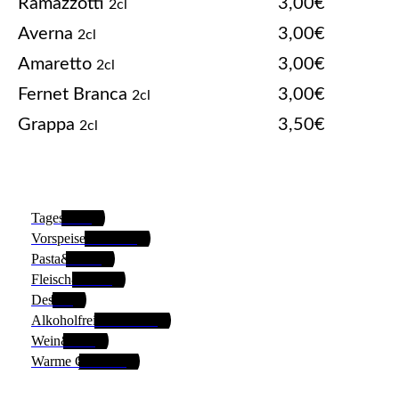
Ramazzotti
3,00€
2cl
Averna
3,00€
2cl
Amaretto
3,00€
2cl
Fernet Branca
3,00€
2cl
Grappa
3,50€
2cl
Tageskarte
Vorspeisen&Salate
Pasta&Pizza
Fleisch&Fisch
Dessert
Alkoholfreie Getränke
Wein&Bier
Warme Getränke