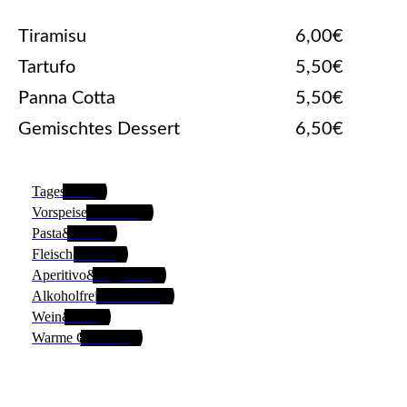
Tiramisu
6,00€
Tartufo
5,50€
Panna Cotta
5,50€
Gemischtes Dessert
6,50€
Tageskarte
Vorspeisen&Salate
Pasta&Pizza
Fleisch&Fisch
Aperitivo&Digestivo
Alkoholfreie Getränke
Wein&Bier
Warme Getränke